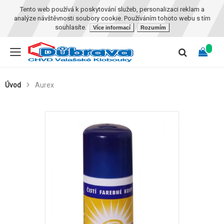
Tento web používá k poskytování služeb, personalizaci reklam a
analýze návštěvnosti soubory cookie. Používáním tohoto webu s tím
souhlasíte.
Více informací
Rozumím
Úvod
Aurex
Skip
to
the
end
of
the
images
gallery