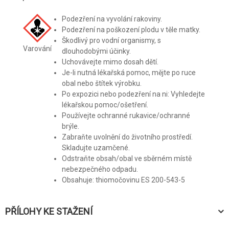
Podezření na vyvolání rakoviny.
Podezření na poškození plodu v těle matky.
Škodlivý pro vodní organismy, s
Varování
dlouhodobými účinky.
Uchovávejte mimo dosah dětí.
Je-li nutná lékařská pomoc, mějte po ruce
obal nebo štítek výrobku.
Po expozici nebo podezření na ni: Vyhledejte
lékařskou pomoc/ošetření.
Používejte ochranné rukavice/ochranné
brýle.
Zabraňte uvolnění do životního prostředí.
Skladujte uzamčené.
Odstraňte obsah/obal ve sběrném místě
nebezpečného odpadu.
Obsahuje: thiomočovinu ES 200-543-5
PŘÍLOHY KE STAŽENÍ