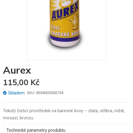
Skip
Aurex
to
the
115,00 Kč
beginning
of
the
Skladem
SKU
8594005500754
images
gallery
Tekutý čisticí prostředek na barevné kovy – zlata, stříbra, mědi,
mosazi, bronzu
Technické parametry produktu