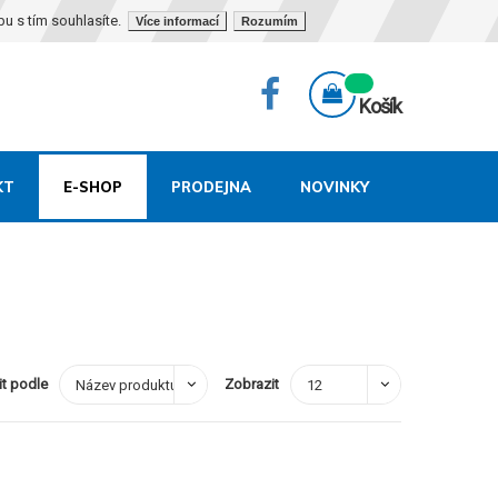
bu s tím souhlasíte.
Více informací
Rozumím
Košík
KT
E-SHOP
PRODEJNA
NOVINKY
it podle
Zobrazit