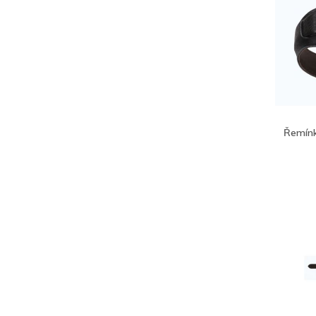
Řemínk