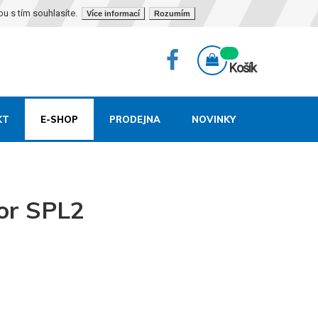
bu s tím souhlasíte.
Více informací
Rozumím
Košík
KT
E-SHOP
PRODEJNA
NOVINKY
or SPL2