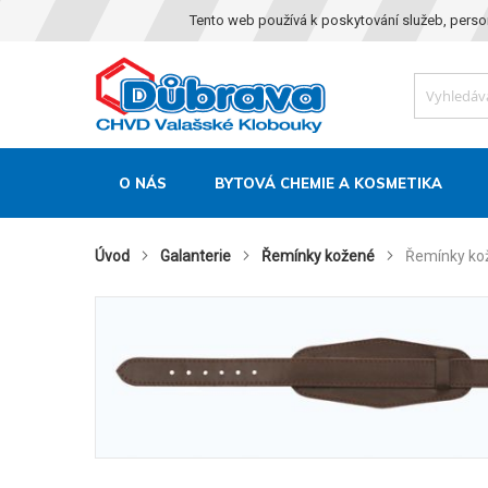
Tento web používá k poskytování služeb, perso
O NÁS
BYTOVÁ CHEMIE A KOSMETIKA
Úvod
Galanterie
Řemínky kožené
Řemínky ko
Skip
to
the
end
of
the
images
gallery