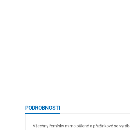
Skip
to
the
beginning
PODROBNOSTI
of
the
images
Všechny řemínky mimo půlené a přužinkové se vyráběj
gallery