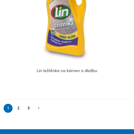
Lin leštěnka na kámen a dlažbu
Stránka
Právě
Stránka
Stránka
Stránka
Další
1
2
3
si
prohlížíte
stránku