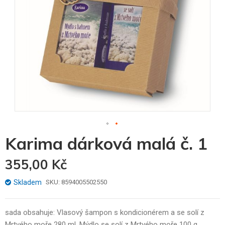
Skip
Karima dárková malá č. 1
to
the
355,00 Kč
beginning
of
the
Skladem
SKU
8594005502550
images
gallery
sada obsahuje: Vlasový šampon s kondicionérem a se solí z
Mrtvého moře 280 ml, Mýdlo se solí z Mrtvého moře 100 g,