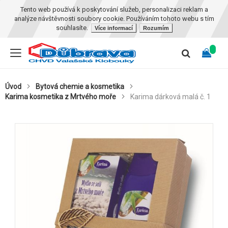
Tento web používá k poskytování služeb, personalizaci reklam a
analýze návštěvnosti soubory cookie. Používáním tohoto webu s tím
souhlasíte.
Více informací
Rozumím
Úvod
Bytová chemie a kosmetika
Karima kosmetika z Mrtvého moře
Karima dárková malá č. 1
Skip
to
the
end
of
the
images
gallery