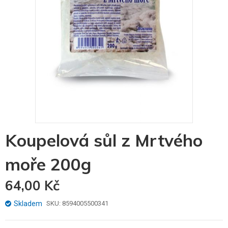
Skip
Koupelová sůl z Mrtvého
to
the
moře 200g
beginning
of
the
64,00 Kč
images
gallery
Skladem
SKU
8594005500341