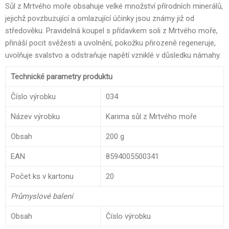
Sůl z Mrtvého moře obsahuje velké množství přírodních minerálů,
jejichž povzbuzující a omlazující účinky jsou známy již od
středověku. Pravidelná koupel s přídavkem soli z Mrtvého moře,
přináší pocit svěžesti a uvolnění, pokožku přirozeně regeneruje,
uvolňuje svalstvo a odstraňuje napětí vzniklé v důsledku námahy.
Technické parametry produktu
Číslo výrobku
034
Název výrobku
Karima sůl z Mrtvého moře
Obsah
200 g
EAN
8594005500341
Počet ks v kartonu
20
Průmyslové balení
Obsah
Číslo výrobku