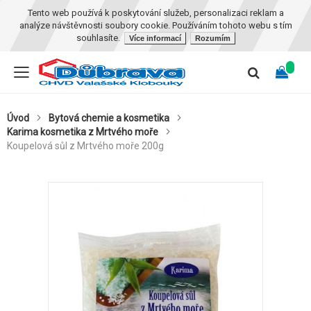
Tento web používá k poskytování služeb, personalizaci reklam a
analýze návštěvnosti soubory cookie. Používáním tohoto webu s tím
souhlasíte.
Více informací
Rozumím
Úvod
Bytová chemie a kosmetika
Karima kosmetika z Mrtvého moře
Koupelová sůl z Mrtvého moře 200g
Skip
to
the
end
of
the
images
gallery