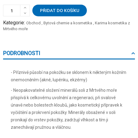
PŘIDAT DO KOŠÍKU
Kategorie:
Obchod
,
Bytová chemie a kosmetika
,
Karima kosmetika z
Mrtvého moře
PODROBNOSTI
- Příznivě působí na pokožku se sklonem k některým kožním
onemocněním (akné, lupénku, ekzémy)
- Neopakovatelné složení minerálů soli z Mrtvého moře
přispívá k celkovému uvolnění a regeneraci, při svalové
únavě nebo bolestech kloubů, jako kosmetický přípravek k
vyčištění a prokrvení pokožky. Minerály obsažené v soli
pronikají do vrstev pokožky, zadržují vlhkost a tím ji
zanechávají pružnou a vláčnou.