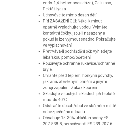
endo-1,4-betamanosidáza), Cellulasa,
Pektát-lyasa
Uchovávejte mimo dosah dětí.
PŘI ZASAŽENÍ OČÍ: Několik minut
opatrně vyplachujte vodou. Vyjměte
kontaktní čočky, jsou-li nasazeny a
pokud je lze vyjmout snadno. Pokračujte
ve vyplachování.
Přetrvává-li podráždění očí: Vyhledejte
lékařskou pomoc/ošetření.
Používejte ochranné rukavice/ochranné
brýle.
Chraňte před teplem, horkými povrchy,
jiskrami, otevřeným ohněm a jinými
zdroji zapálení. Zákaz kouření.
Skladujte v suchých skladech při teplotě
max. do 40°C.
Odstraňte obsah/obal ve sběrném místě
nebezpečného odpadu.
Obsahuje:15-30% uhličitan sodný ES
207-838-8, peroxihydrát ES 239-707-6