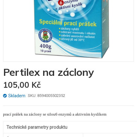
Skip
Pertilex na záclony
to
the
105,00 Kč
beginning
of
the
Skladem
SKU
8594005502352
images
gallery
prací prášek na záclony se silou6 enzymů a aktivním kyslíkem
Technické parametry produktu