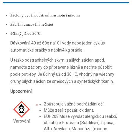
Záclony vybělí, odstraní mastnotu i nikotin
Zabrání usazování nečistot
účinný již od 30°C.
Dávkování:
40 až 60g na10 l vody nebo jeden cyklus
automatické pračky s náplní4 kg prádla.
U těžko odstranitelných skvrn, zašlých záclon apod.
namočte záclony do připravené lázně a nechte působit
podle potřeby. Je účinný už od 30º C, vhodný na všechny
druhy bílých záclon ze směsových a syntetických tkanin.
Upozornění:
Způsobuje vážné podráždění očí.
Může zesílit požár; oxidant.
EUH208 Může vyvolat alergickou reakci,
Varování
obsahuje Proteasa (Subtilisin), Lipasa,
Alfa-Amylasa, Mananáza (manan