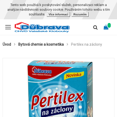
Tento web používá k poskytování služeb, personalizaci reklam a
analýze návštěvnosti soubory cookie. Používáním tohoto webu s tím
souhlasíte.
Více informací
Rozumím
Úvod
Bytová chemie a kosmetika
Pertilex na záclony
Skip
to
the
end
of
the
images
gallery