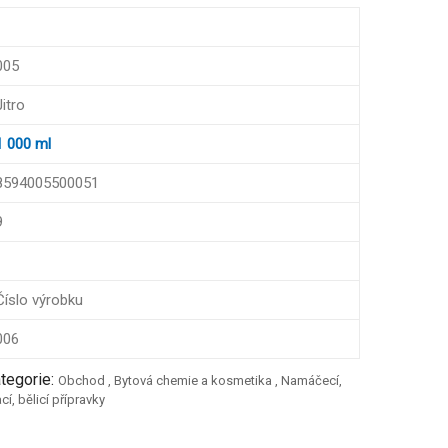
005
Jitro
1 000 ml
8594005500051
9
Číslo výrobku
006
tegorie:
Obchod
,
Bytová chemie a kosmetika
,
Namáčecí,
cí, bělicí přípravky