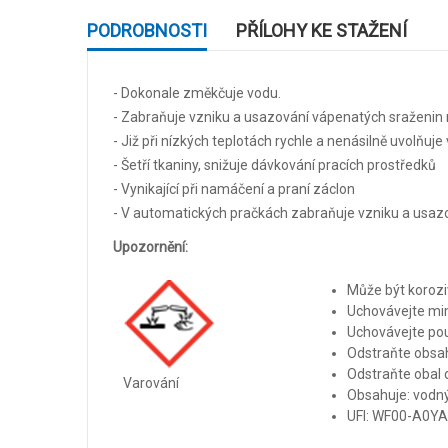
PODROBNOSTI
PŘÍLOHY KE STAŽENÍ
- Dokonale změkčuje vodu.
- Zabraňuje vzniku a usazování vápenatých sraženin n
- Již při nízkých teplotách rychle a nenásilně uvolňuje
- Šetří tkaniny, snižuje dávkování pracích prostředků
- Vynikající při namáčení a praní záclon
- V automatických pračkách zabraňuje vzniku a usazo
Upozornění:
Může být koroziv
Uchovávejte mi
Uchovávejte pou
Odstraňte obsa
Odstraňte obal 
Varování
Obsahuje: vodný
UFI: WF00-A0Y