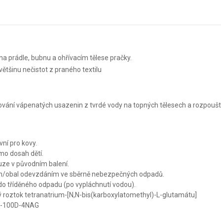
a prádle, bubnu a ohřívacím tělese pračky.
 většinu nečistot z praného textilu
vání vápenatých usazenin z tvrdé vody na topných tělesech a rozpouští 
ní pro kovy.
mo dosah dětí.
ze v původním balení.
h/obal odevzdáním ve sběrně nebezpečných odpadů.
do tříděného odpadu (po vypláchnutí vodou).
 roztok tetranatrium-[N,N-bis(karboxylatomethyl)-L-glutamátu]
A-100D-4NAG