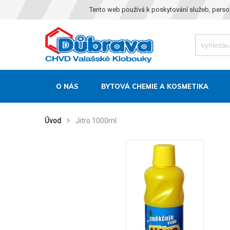
Tento web používá k poskytování služeb, perso
O NÁS
BYTOVÁ CHEMIE A KOSMETIKA
Úvod
Jitro 1000ml
Skip
to
the
end
of
the
images
gallery