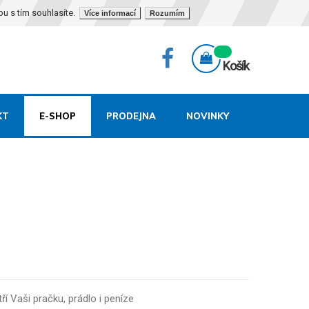
bu s tím souhlasíte.
Více informací
Rozumím
Košík
KT
E-SHOP
PRODEJNA
NOVINKY
í Vaši pračku, prádlo i peníze