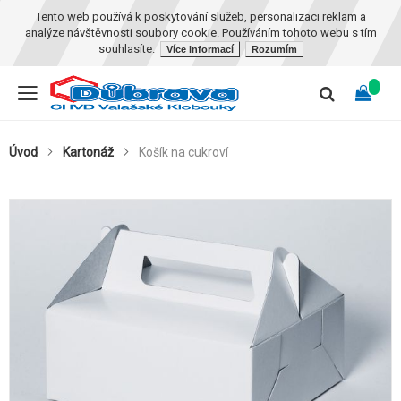
Tento web používá k poskytování služeb, personalizaci reklam a
analýze návštěvnosti soubory cookie. Používáním tohoto webu s tím
souhlasíte.
Více informací
Rozumím
Úvod
Kartonáž
Košík na cukroví
Skip
to
the
end
of
the
images
gallery