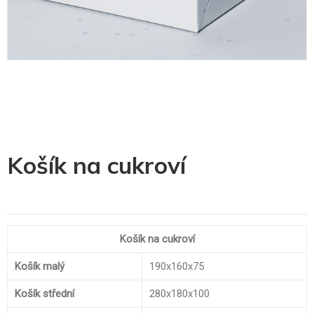
Skip
Košík na cukroví
to
the
beginning
of
the
images
Košík na cukroví
gallery
Košík malý
190x160x75
Košík střední
280x180x100