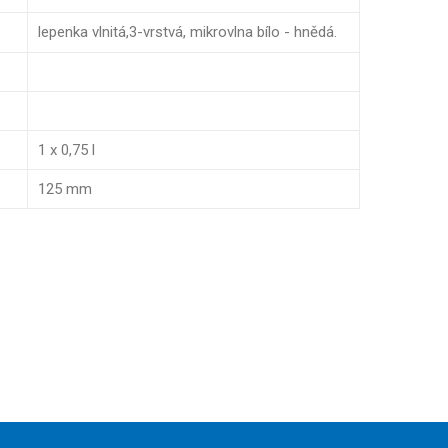
lepenka vlnitá,3-vrstvá, mikrovlna bílo - hnědá.
1 x 0,75 l
125 mm