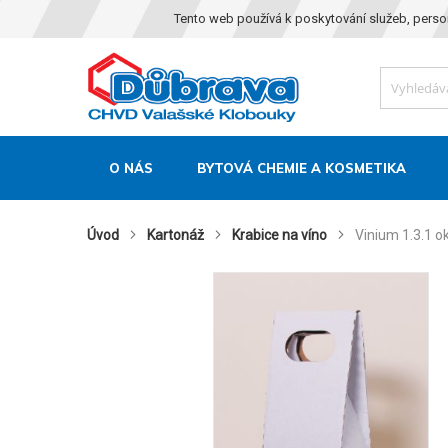
Tento web používá k poskytování služeb, perso
O NÁS
BYTOVÁ CHEMIE A KOSMETIKA
Úvod
Kartonáž
Krabice na víno
Vinium 1.3.1 
Skip
to
the
end
of
the
images
gallery