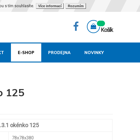
bu s tím souhlasíte.
Více informací
Rozumím
Košík
KT
E-SHOP
PRODEJNA
NOVINKY
o 125
.3.1 okénko 125
78x78x380