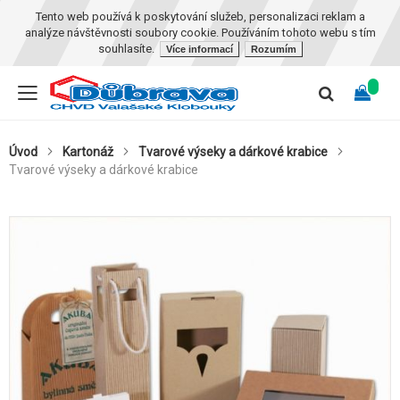
Tento web používá k poskytování služeb, personalizaci reklam a
analýze návštěvnosti soubory cookie. Používáním tohoto webu s tím
souhlasíte.
Více informací
Rozumím
Úvod
Kartonáž
Tvarové výseky a dárkové krabice
Tvarové výseky a dárkové krabice
Skip
to
the
end
of
the
images
gallery