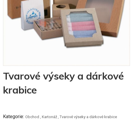
Skip
Tvarové výseky a dárkové
to
the
krabice
beginning
of
the
images
gallery
Kategorie:
Obchod
,
Kartonáž
,
Tvarové výseky a dárkové krabice