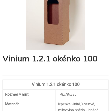
Skip
Vinium 1.2.1 okénko 100
to
the
beginning
of
the
images
Vinium 1.2.1 okénko 100
gallery
Rozměr v mm:
78x78x380
Materiál:
lepenka vlnitá,3-vrstvá,
mikrovlna hnědo - hnědá.