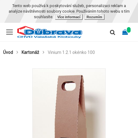
Tento web používá k poskytování služeb, personalizaci reklam a
analýze návštěvnosti soubory cookie. Používáním tohoto webu s tím
souhlasíte.
Více informací
Rozumím
Úvod
Kartonáž
Vinium 1.2.1 okénko 100
Skip
to
the
end
of
the
images
gallery