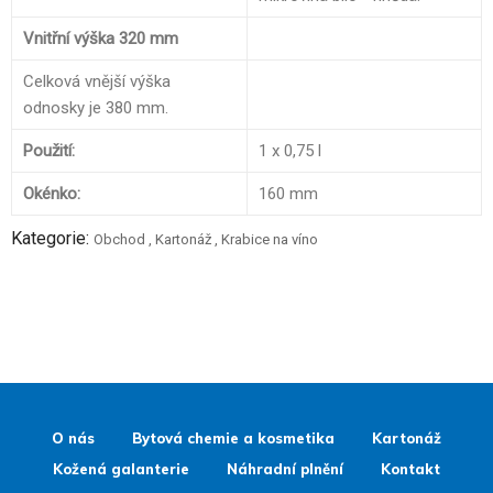
Vnitřní výška 320 mm
Celková vnější výška
odnosky je 380 mm.
Použití:
1 x 0,75 l
Okénko:
160 mm
Kategorie:
Obchod
,
Kartonáž
,
Krabice na víno
O nás
Bytová chemie a kosmetika
Kartonáž
Kožená galanterie
Náhradní plnění
Kontakt