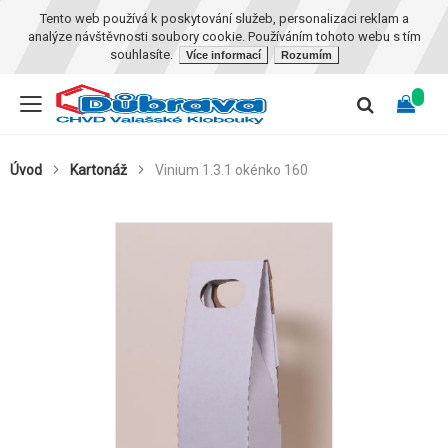
Tento web používá k poskytování služeb, personalizaci reklam a
analýze návštěvnosti soubory cookie. Používáním tohoto webu s tím
souhlasíte.
Více informací
Rozumím
Úvod
Kartonáž
Vinium 1.3.1 okénko 160
Skip
to
the
end
of
the
images
gallery