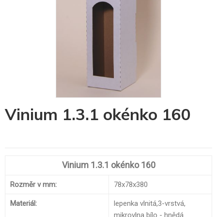
Skip
Vinium 1.3.1 okénko 160
to
the
beginning
of
the
images
Vinium 1.3.1 okénko 160
gallery
Rozměr v mm:
78x78x380
Materiál:
lepenka vlnitá,3-vrstvá,
mikrovlna bílo - hnědá.