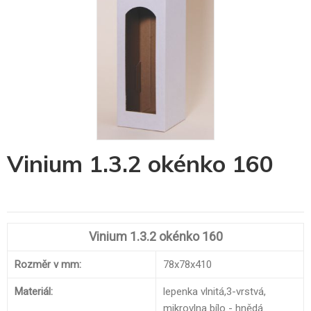
Skip
Vinium 1.3.2 okénko 160
to
the
beginning
of
the
images
Vinium 1.3.2 okénko 160
gallery
Rozměr v mm:
78x78x410
Materiál:
lepenka vlnitá,3-vrstvá,
mikrovlna bílo - hnědá.