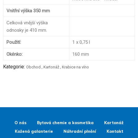
Vnitřní výška 350 mm
Celková vnější výška
odnosky je 410 mm.
Použití:
1 x 0,75 l
Okénko:
160 mm
Kategorie:
Obchod
,
Kartonáž
,
Krabice na víno
O nás
Bytová chemie a kosmetika
Kartonáž
Kožená galanterie
Náhradní plnění
Kontakt