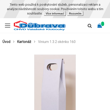
Tento web používá k poskytování služeb, personalizaci reklam a
analýze návštěvnosti soubory cookie. Používáním tohoto webu s tím
souhlasíte.
Více informací
Rozumím
Úvod
Kartonáž
Vinium 1.3.2 okénko 160
Skip
to
the
end
of
the
images
gallery