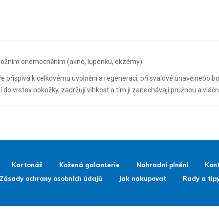
m kožním onemocněním (akné, lupénku, ekzémy)
 přispívá k celkovému uvolnění a regeneraci, při svalové únavě nebo bol
í do vrstev pokožky, zadržují vlhkost a tím ji zanechávají pružnou a vláč
Kartonáž
Kožená galanterie
Náhradní plnění
Kon
Zásady ochrany osobních údajů
Jak nakupovat
Rady a tip