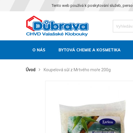
Tento web používá k poskytování služeb, perso
O NÁS
BYTOVÁ CHEMIE A KOSMETIKA
Úvod
Koupelová sůl z Mrtvého moře 200g
Skip
to
the
end
of
the
images
gallery