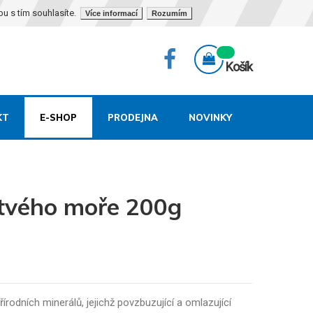
bu s tím souhlasíte.
Více informací
Rozumím
Košík
KT
E-SHOP
PRODEJNA
NOVINKY
rtvého moře 200g
rodních minerálů, jejichž povzbuzující a omlazující