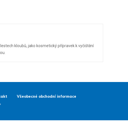
estech kloubů, jako kosmetický přípravek k vyčištění
nou.
takt
Všeobecné obchodní informace
y