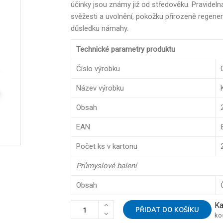
účinky jsou známy již od středověku. Pravideln
svěžesti a uvolnění, pokožku přirozeně regeneru
důsledku námahy.
Technické parametry produktu
Číslo výrobku
Název výrobku
Obsah
EAN
Počet ks v kartonu
Průmyslové balení
Obsah
Ka
PŘIDAT DO KOŠÍKU
ko