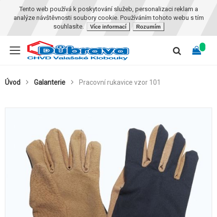
Tento web používá k poskytování služeb, personalizaci reklam a
analýze návštěvnosti soubory cookie. Používáním tohoto webu s tím
souhlasíte.
Více informací
Rozumím
Úvod
Galanterie
Pracovní rukavice vzor 101
Skip
to
the
end
of
the
images
gallery