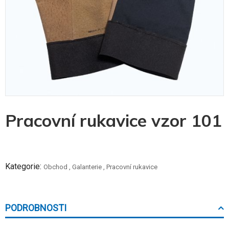
Skip
Pracovní rukavice vzor 101
to
the
beginning
of
the
Kategorie:
Obchod
,
Galanterie
,
Pracovní rukavice
images
gallery
PODROBNOSTI