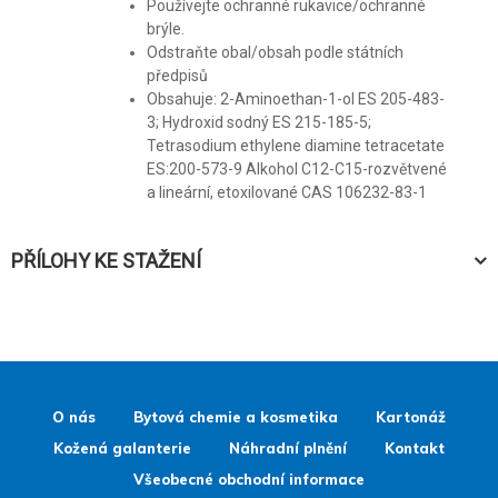
Používejte ochranné rukavice/ochranné
brýle.
Odstraňte obal/obsah podle státních
předpisů
Obsahuje: 2-Aminoethan-1-ol ES 205-483-
3; Hydroxid sodný ES 215-185-5;
Tetrasodium ethylene diamine tetracetate
ES:200-573-9 Alkohol C12-C15-rozvětvené
a lineární, etoxilované CAS 106232-83-1
PŘÍLOHY KE STAŽENÍ
O nás
Bytová chemie a kosmetika
Kartonáž
Kožená galanterie
Náhradní plnění
Kontakt
Všeobecné obchodní informace