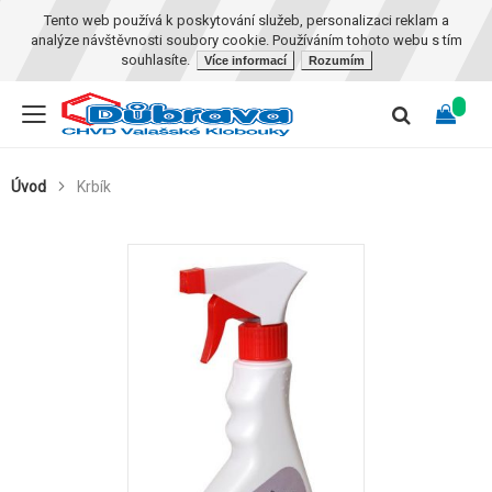
Tento web používá k poskytování služeb, personalizaci reklam a
analýze návštěvnosti soubory cookie. Používáním tohoto webu s tím
souhlasíte.
Více informací
Rozumím
Úvod
Krbík
Skip
to
the
end
of
the
images
gallery