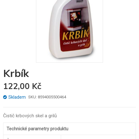
Skip
Krbík
to
the
122,00 Kč
beginning
of
the
Skladem
SKU
8594005500464
images
gallery
Čistič krbových skel a grilů
Technické parametry produktu