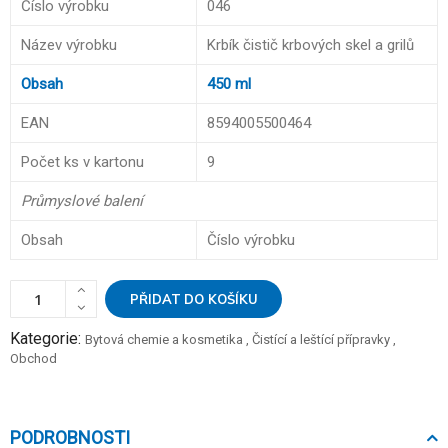
Číslo výrobku
046
Název výrobku
Krbík čistič krbových skel a grilů
Obsah
450 ml
EAN
8594005500464
Počet ks v kartonu
9
Průmyslové balení
Obsah
Číslo výrobku
PŘIDAT DO KOŠÍKU
Kategorie:
Bytová chemie a kosmetika
,
Čistící a leštící přípravky
,
Obchod
PODROBNOSTI