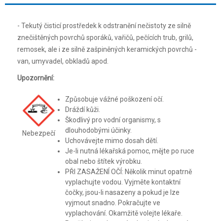
- Tekutý čisticí prostředek k odstranění nečistoty ze silně
znečištěných povrchů sporáků, vařičů, pečících trub, grilů,
remosek, ale i ze silně zašpiněných keramických povrchů -
van, umyvadel, obkladů apod.
Upozornění:
Způsobuje vážné poškození očí.
Dráždí kůži.
Škodlivý pro vodní organismy, s
dlouhodobými účinky.
Nebezpečí
Uchovávejte mimo dosah dětí.
Je-li nutná lékařská pomoc, mějte po ruce
obal nebo štítek výrobku.
PŘI ZASAŽENÍ OČÍ: Několik minut opatrně
vyplachujte vodou. Vyjměte kontaktní
čočky, jsou-li nasazeny a pokud je lze
vyjmout snadno. Pokračujte ve
vyplachování. Okamžitě volejte lékaře.