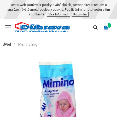
Tento web používá k poskytování služeb, personalizaci reklam a
analýze návštěvnosti soubory cookie. Používáním tohoto webu s tím
souhlasíte.
Více informací
Rozumím
Úvod
Mimino 2kg
Skip
to
the
end
of
the
images
gallery