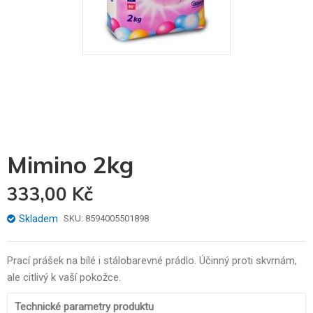
Skip
Mimino 2kg
to
the
333,00 Kč
beginning
of
the
Skladem
SKU
8594005501898
images
gallery
Prací prášek na bílé i stálobarevné prádlo. Účinný proti skvrnám,
ale citlivý k vaší pokožce.
Technické parametry produktu