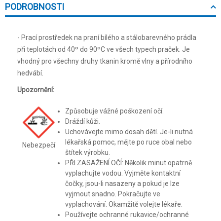
PODROBNOSTI
- Prací prostředek na praní bílého a stálobarevného prádla
při teplotách od 40º do 90ºC ve všech typech praček. Je
vhodný pro všechny druhy tkanin kromě vlny a přírodního
hedvábí.
Upozornění:
Způsobuje vážné poškození očí.
Dráždí kůži.
Uchovávejte mimo dosah dětí. Je-li nutná
lékařská pomoc, mějte po ruce obal nebo
Nebezpečí
štítek výrobku.
PŘI ZASAŽENÍ OČÍ: Několik minut opatrně
vyplachujte vodou. Vyjměte kontaktní
čočky, jsou-li nasazeny a pokud je lze
vyjmout snadno. Pokračujte ve
vyplachování. Okamžitě volejte lékaře.
Používejte ochranné rukavice/ochranné