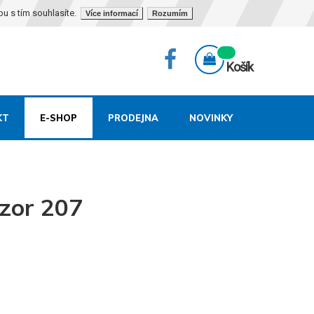
bu s tím souhlasíte.
Více informací
Rozumím
Košík
KT
E-SHOP
PRODEJNA
NOVINKY
vzor 207