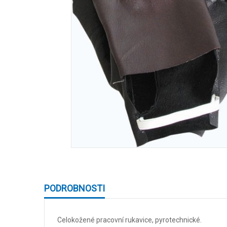
Skip
to
the
beginning
PODROBNOSTI
of
the
images
Celokožené pracovní rukavice, pyrotechnické.
gallery