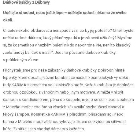
Dárkové balíčky z Důbravy
Udělejte si radost, nebo ještě lépe – udělejte radost někomu ze svého
okolí.
Chcete někoho obdarovat a nenapadá vás, co by jej potěšilo? Chtěli byste
udělat radost dárkem, který pěkně vypadá a je zároveň užitečný? Myslíme
si, že kosmetikou v hezkém balení nikdo nepohrdne. Ne, není to klasický
„celofánový balíček s mašlí“. Jsou to půvabné dárkové krabičky
s průhledným víkem.
Přichystali jsme pro naše zákazníky dárkové krabičky z přírodní vlnité
lepenky, které obsahují různé kombinace našich kosmetických výrobků
řady KARIMA s obsahem soli z Mrtvého moře. Každá krabička je doplněna
drobnou ozdůbkou s vánočním nebo jiným motivem. A může v ní být
šampon s kondicionérem, pěna do koupele, mýdlo se solí nebo s bahnem
z Mrtvého moře nebo řadou věrných zákazníků vyzkoušený vlasový a
tělový šampon. Kosmetika KARIMA s přírodními přísadami soli nebo
bahna z Mrtvého moře většinou vyhovuje i lidem se zvýšenou citlivostí
kůže. Zkrátka, je to vhodný dárek pro každého.