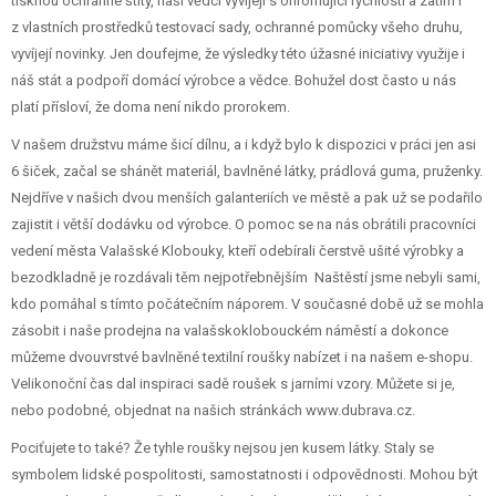
tisknou ochranné štíty, naši vědci vyvíjejí s ohromující rychlostí a zatím i
z vlastních prostředků testovací sady, ochranné pomůcky všeho druhu,
vyvíjejí novinky. Jen doufejme, že výsledky této úžasné iniciativy využije i
náš stát a podpoří domácí výrobce a vědce. Bohužel dost často u nás
platí přísloví, že doma není nikdo prorokem.
V našem družstvu máme šicí dílnu, a i když bylo k dispozici v práci jen asi
6 šiček, začal se shánět materiál, bavlněné látky, prádlová guma, pruženky.
Nejdříve v našich dvou menších galanteriích ve městě a pak už se podařilo
zajistit i větší dodávku od výrobce. O pomoc se na nás obrátili pracovníci
vedení města Valašské Klobouky, kteří odebírali čerstvě ušité výrobky a
bezodkladně je rozdávali těm nejpotřebnějším Naštěstí jsme nebyli sami,
kdo pomáhal s tímto počátečním náporem. V současné době už se mohla
zásobit i naše prodejna na valašskoklobouckém náměstí a dokonce
můžeme dvouvrstvé bavlněné textilní roušky nabízet i na našem e-shopu.
Velikonoční čas dal inspiraci sadě roušek s jarními vzory. Můžete si je,
nebo podobné, objednat na našich stránkách
www.dubrava.cz
.
Pociťujete to také? Že tyhle roušky nejsou jen kusem látky. Staly se
symbolem lidské pospolitosti, samostatnosti i odpovědnosti. Mohou být