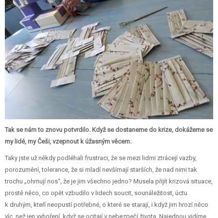
Tak se nám to znovu potvrdilo. Když se dostaneme do krize, dokážeme se
my lidé, my Češi, vzepnout k úžasným věcem.
Taky jste už někdy podléhali frustraci, že se mezi lidmi ztrácejí vazby,
porozumění, tolerance, že si mladí nevšímají starších, že nad nimi tak
trochu „ohrnují nos“, že je jim všechno jedno? Musela přijít krizová situace,
prostě něco, co opět vzbudilo v lidech soucit, sounáležitost, úctu
k druhým, kteří neopustí potřebné, o které se starají, i když jim hrozí něco
víc, než jen vyhoření, když se ocitají v nebezpečí života. Najednou vidíme