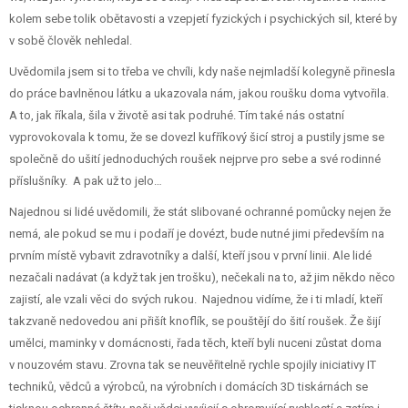
kolem sebe tolik obětavosti a vzepjetí fyzických i psychických sil, které by
v sobě člověk nehledal.
Uvědomila jsem si to třeba ve chvíli, kdy naše nejmladší kolegyně přinesla
do práce bavlněnou látku a ukazovala nám, jakou roušku doma vytvořila.
A to, jak říkala, šila v životě asi tak podruhé. Tím také nás ostatní
vyprovokovala k tomu, že se dovezl kufříkový šicí stroj a pustily jsme se
společně do ušití jednoduchých roušek nejprve pro sebe a své rodinné
příslušníky. A pak už to jelo…
Najednou si lidé uvědomili, že stát slibované ochranné pomůcky nejen že
nemá, ale pokud se mu i podaří je dovézt, bude nutné jimi především na
prvním místě vybavit zdravotníky a další, kteří jsou v první linii. Ale lidé
nezačali nadávat (a když tak jen trošku), nečekali na to, až jim někdo něco
zajistí, ale vzali věci do svých rukou. Najednou vidíme, že i ti mladí, kteří
takzvaně nedovedou ani přišít knoflík, se pouštějí do šití roušek. Že šijí
umělci, maminky v domácnosti, řada těch, kteří byli nuceni zůstat doma
v nouzovém stavu. Zrovna tak se neuvěřitelně rychle spojily iniciativy IT
techniků, vědců a výrobců, na výrobních i domácích 3D tiskárnách se