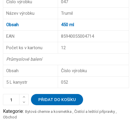
Číslo výrobku
047
Název výrobku
Trumil
Obsah
450 ml
EAN
85940055004714
Počet ks v kartonu
12
Průmyslové balení
Obsah
Číslo výrobku
5 L kanystr
052
PŘIDAT DO KOŠÍKU
Kategorie:
Bytová chemie a kosmetika
,
Čistící a leštící přípravky
,
Obchod