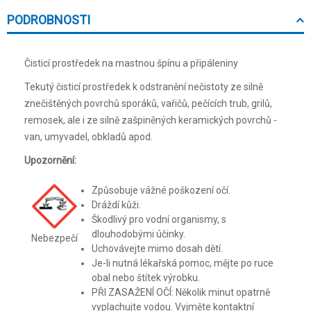
PODROBNOSTI
Čisticí prostředek na mastnou špínu a připáleniny
Tekutý čisticí prostředek k odstranění nečistoty ze silně
znečištěných povrchů sporáků, vařičů, pečících trub, grilů,
remosek, ale i ze silně zašpiněných keramických povrchů -
van, umyvadel, obkladů apod.
Upozornění:
Způsobuje vážné poškození očí.
Dráždí kůži.
Škodlivý pro vodní organismy, s
dlouhodobými účinky.
Nebezpečí
Uchovávejte mimo dosah dětí.
Je-li nutná lékařská pomoc, mějte po ruce
obal nebo štítek výrobku.
PŘI ZASAŽENÍ OČÍ: Několik minut opatrně
vyplachujte vodou. Vyjměte kontaktní