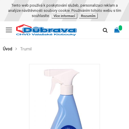
Tento web používá k poskytování služeb, personalizaci reklam a
analýze návštěvnosti soubory cookie. Používáním tohoto webu s tím
souhlasíte.
Více informací
Rozumím
Úvod
Trumil
Skip
to
the
end
of
the
images
gallery