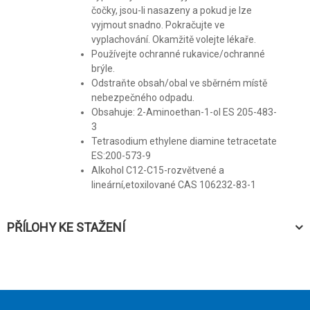
čočky, jsou-li nasazeny a pokud je lze
vyjmout snadno. Pokračujte ve
vyplachování. Okamžitě volejte lékaře.
Používejte ochranné rukavice/ochranné
brýle.
Odstraňte obsah/obal ve sběrném místě
nebezpečného odpadu.
Obsahuje: 2-Aminoethan-1-ol ES 205-483-
3
Tetrasodium ethylene diamine tetracetate
ES:200-573-9
Alkohol C12-C15-rozvětvené a
lineární,etoxilované CAS 106232-83-1
PŘÍLOHY KE STAŽENÍ