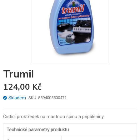
Skip
Trumil
to
the
124,00 Kč
beginning
of
the
Skladem
SKU
8594005500471
images
gallery
Čisticí prostředek na mastnou špínu a připáleniny
Technické parametry produktu